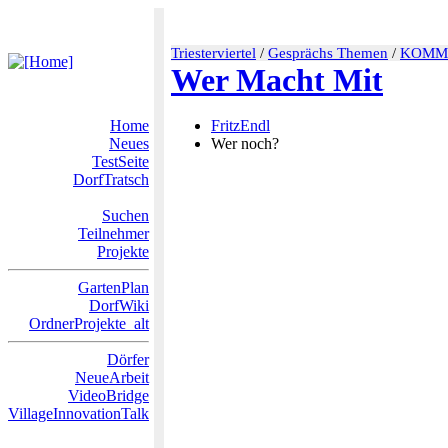
Triesterviertel
/
Gesprächs Themen
/
KOMM
Wer Macht Mit
Home
FritzEndl
Neues
Wer noch?
TestSeite
DorfTratsch
Suchen
Teilnehmer
Projekte
GartenPlan
DorfWiki
OrdnerProjekte_alt
Dörfer
NeueArbeit
VideoBridge
VillageInnovationTalk