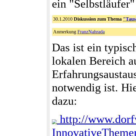
ein "Selbstläufer" 
30.1.2010
Diskussion zum Thema
"Taus
Anmerkung
FranzNahrada
Das ist ein typis
lokalen Bereich 
Erfahrungsaustau
notwendig ist. Hi
dazu:
http://www.dorfw
InnovativeTheme