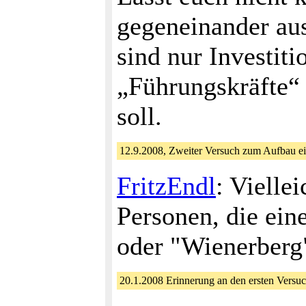
gegeneinander aus
sind nur Investiti
„Führungskräfte“
soll.
12.9.2008, Zweiter Versuch zum Aufbau e
FritzEndl
: Vielle
Personen, die eine
oder "Wienerberg
20.1.2008 Erinnerung an den ersten Vers