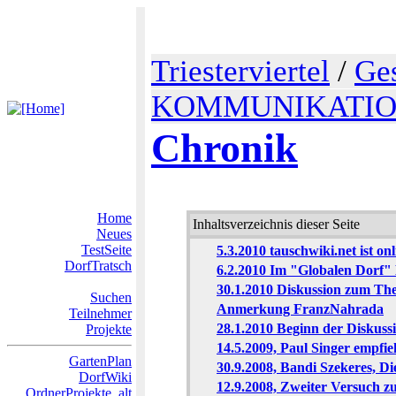
Triesterviertel
/
Ge
KOMMUNIKATI
Chronik
Home
Inhaltsverzeichnis dieser Seite
Neues
TestSeite
5.3.2010 tauschwiki.net ist onl
DorfTratsch
6.2.2010 Im "Globalen Dorf" 
30.1.2010 Diskussion zum T
Suchen
Anmerkung FranzNahrada
Teilnehmer
28.1.2010 Beginn der Diskus
Projekte
14.5.2009, Paul Singer empfi
GartenPlan
30.9.2008, Bandi Szekeres, Di
DorfWiki
12.9.2008, Zweiter Versuch z
OrdnerProjekte_alt