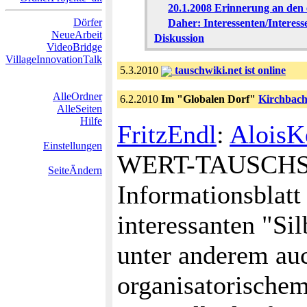
20.1.2008 Erinnerung an den 
Dörfer
Daher: Interessenten/Inter
NeueArbeit
Diskussion
VideoBridge
VillageInnovationTalk
5.3.2010
tauschwiki.net ist online
AlleOrdner
6.2.2010
Im "Globalen Dorf"
Kirchbac
AlleSeiten
Hilfe
FritzEndl
:
Alois
Einstellungen
WERT-TAUSCHS
SeiteÄndern
Informationsblatt
interessanten "Sil
unter anderem auc
organisatorische