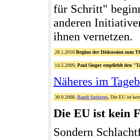
für Schritt" begi
anderen Initiativ
ihnen vernetzen.
28.1.2010
Beginn der Diskussion zum 
14.5.2009,
Paul Singer empfiehlt den "T
Näheres im Tageb
30.9.2008,
Bandi Szekeres
, Die EU ist ke
Die EU ist kein 
Sondern Schlachtf