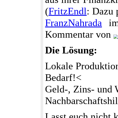
(
FritzEndl
: Dazu 
FranzNahrada
im
Kommentar von
Die Lösung:
Lokale Produktion
Bedarf!<
Geld-, Zins- und 
Nachbarschaftshil
Lasst euch nicht 