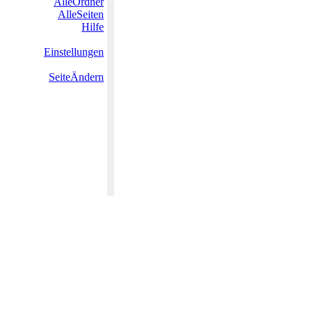
AlleOrdner
AlleSeiten
Hilfe
Einstellungen
SeiteÄndern