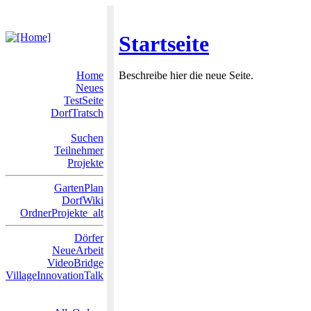
Startseite
Home
Beschreibe hier die neue Seite.
Neues
TestSeite
DorfTratsch
Suchen
Teilnehmer
Projekte
GartenPlan
DorfWiki
OrdnerProjekte_alt
Dörfer
NeueArbeit
VideoBridge
VillageInnovationTalk