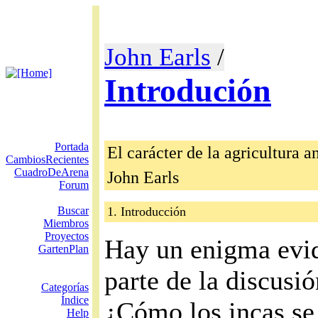
John Earls
/
Introdución
Portada
El carácter de la agricultura a
CambiosRecientes
CuadroDeArena
John Earls
Forum
Buscar
1. Introducción
Miembros
Proyectos
Hay un enigma evid
GartenPlan
parte de la discusió
Categorías
Índice
¿Cómo los incas se 
Help