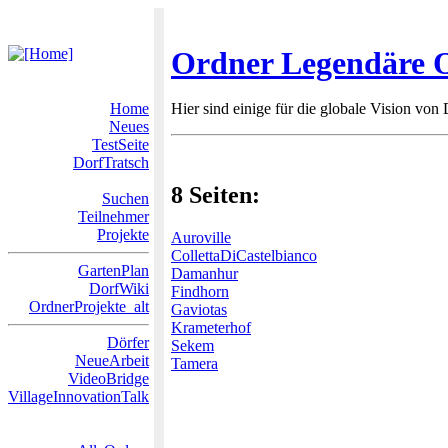
Ordner Legendäre 
Home
Hier sind einige für die globale Vision von 
Neues
TestSeite
DorfTratsch
8 Seiten:
Suchen
Teilnehmer
Projekte
Auroville
CollettaDiCastelbianco
GartenPlan
Damanhur
DorfWiki
Findhorn
OrdnerProjekte_alt
Gaviotas
Krameterhof
Dörfer
Sekem
NeueArbeit
Tamera
VideoBridge
VillageInnovationTalk