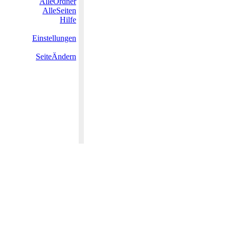
AlleOrdner
AlleSeiten
Hilfe
Einstellungen
SeiteÄndern