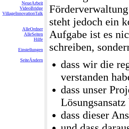
NeueArbeit
Förderverwaltung 
VideoBridge
VillageInnovationTalk
steht jedoch ein 
AlleOrdner
Aufgabe ist es ni
AlleSeiten
Hilfe
schreiben, sonder
Einstellungen
SeiteÄndern
dass wir die r
verstanden hab
dass unser Proj
Lösungsansatz b
dass dieser Ans
und dass daraus