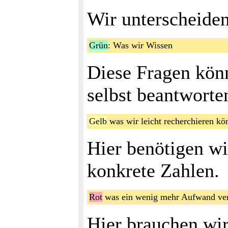
Wir unterscheiden
Grün
: Was wir Wissen
Diese Fragen kön
selbst beantworte
Gelb
was wir leicht recherchieren 
Hier benötigen wi
konkrete Zahlen.
Rot
was ein wenig mehr Aufwand v
Hier brauchen wir