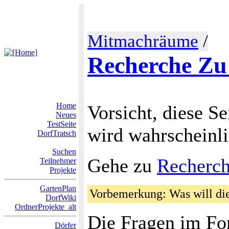
Mitmachräume
/
Recherche Zu
Home
Vorsicht, diese Se
Neues
TestSeite
wird wahrscheinli
DorfTratsch
Suchen
Gehe zu
Recherc
Teilnehmer
Projekte
GartenPlan
Vorbemerkung: Was will di
DorfWiki
OrdnerProjekte_alt
Die Fragen im For
Dörfer