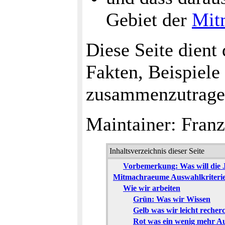
Gebiet der
Mit
Diese Seite dient
Fakten, Beispiel
zusammenzutrage
Maintainer: Fran
Inhaltsverzeichnis dieser Seite
Vorbemerkung: Was will die J
Mitmachraeume Auswahlkriteri
Wie wir arbeiten
Grün: Was wir Wissen
Gelb was wir leicht reche
Rot was ein wenig mehr A