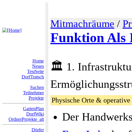
Mitmachräume
/
Pr
Funktion Als 
Home
🏛️ 1. Infrastrukt
Neues
TestSeite
DorfTratsch
Ermöglichungsstr
Suchen
Teilnehmer
Projekte
Physische Orte & operative 
GartenPlan
Der Handwerks
DorfWiki
OrdnerProjekte_alt
Dörfer