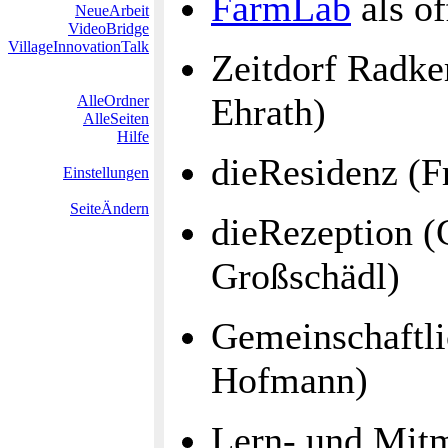
FarmLab
als o
NeueArbeit
VideoBridge
VillageInnovationTalk
Zeitdorf Radke
Ehrath)
AlleOrdner
AlleSeiten
Hilfe
dieResidenz (F
Einstellungen
SeiteÄndern
dieRezeption (
Großschädl)
Gemeinschaftli
Hofmann)
Lern‑ und Mit