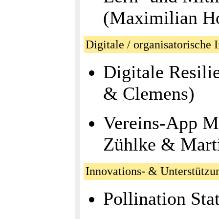
(Maximilian H
Digitale / organisatorische 
Digitale Resil
& Clemens)
Vereins‑App Mi
Zühlke & Marti
Innovations‑ & Unterstützun
Pollination Sta