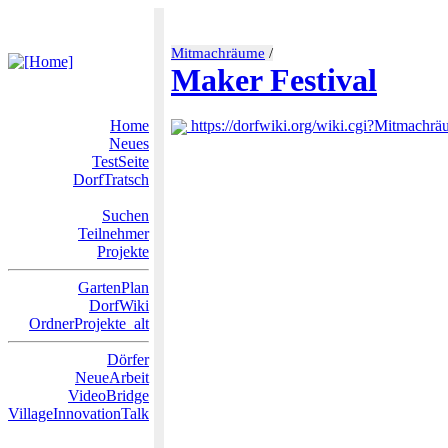
Mitmachräume
/
Maker Festival
Home
https://dorfwiki.org/wiki.cgi?Mitmachr
Neues
TestSeite
DorfTratsch
Suchen
Teilnehmer
Projekte
GartenPlan
DorfWiki
OrdnerProjekte_alt
Dörfer
NeueArbeit
VideoBridge
VillageInnovationTalk