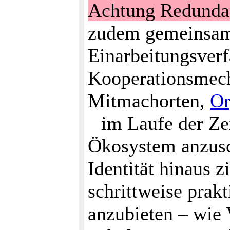
Achtung Redunda
zudem gemeinsam
Einarbeitungsver
Kooperationsmech
Mitmachorten,
Or
im Laufe der Zei
Ökosystem anzusc
Identität hinaus z
schrittweise prak
anzubieten – wie