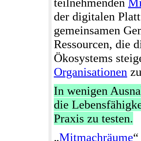
teilnehmenden
Mi
der digitalen Pla
gemeinsamen Gem
Ressourcen, die d
Ökosystems steige
Organisationen
zu
In wenigen Ausna
die Lebensfähigke
Praxis zu testen.
„
Mitmachräume
“