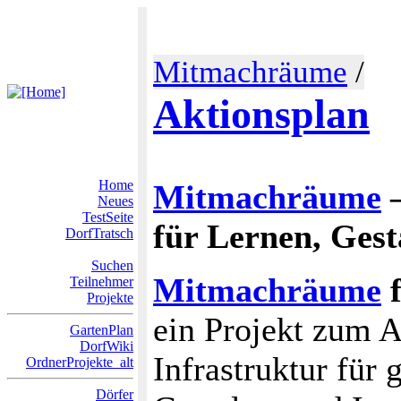
Mitmachräume
/
Aktionsplan
Home
Mitmachräume
–
Neues
TestSeite
für Lernen, Gest
DorfTratsch
Suchen
Mitmachräume
f
Teilnehmer
Projekte
ein Projekt zum 
GartenPlan
DorfWiki
Infrastruktur für
OrdnerProjekte_alt
Dörfer