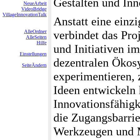
Gestalten und Inn
NeueArbeit
VideoBridge
VillageInnovationTalk
Anstatt eine einz
verbindet das Pro
AlleOrdner
AlleSeiten
Hilfe
und Initiativen i
Einstellungen
dezentralen Ökosy
SeiteÄndern
experimentieren,
Ideen entwickeln k
Innovationsfähigk
die Zugangsbarri
Werkzeugen und M