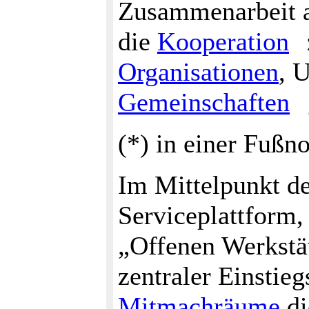
Zusammenarbeit a
die
Kooperation
Organisationen
, 
Gemeinschaften
(*) in einer Fußn
Im Mittelpunkt de
Serviceplattform, 
„Offenen Werkstätt
zentraler Einstie
Mitmachräume
di