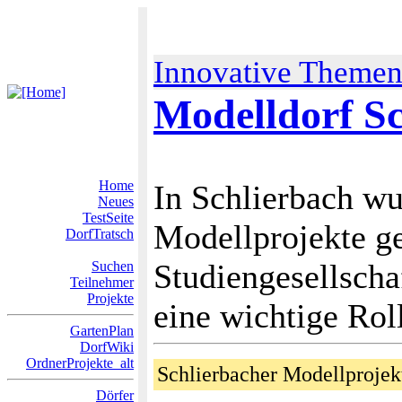
Innovative Theme
Modelldorf Sc
Home
In Schlierbach wu
Neues
TestSeite
Modellprojekte ge
DorfTratsch
Studiengesellscha
Suchen
Teilnehmer
Projekte
eine wichtige Rol
GartenPlan
DorfWiki
OrdnerProjekte_alt
Schlierbacher Modellprojek
Dörfer