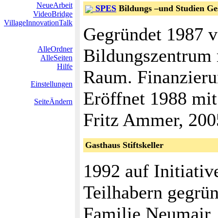
NeueArbeit
SPES
Bildungs –und Studien 
VideoBridge
VillageInnovationTalk
Gegründet 1987 v
AlleOrdner
Bildungszentrum 
AlleSeiten
Hilfe
Raum. Finanzierun
Einstellungen
Eröffnet 1988 mit
SeiteÄndern
Fritz Ammer, 200
Gasthaus Stiftskeller
1992 auf Initiativ
Teilhabern gegrün
Familie Neumair. 