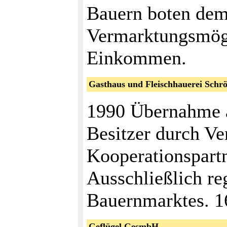
Bauern boten dem
Vermarktungsmögl
Einkommen.
Gasthaus und Fleischhauerei Schr
1990 Übernahme a
Besitzer durch Ve
Kooperationspartn
Ausschließlich re
Bauernmarktes. 1
Geflügel GesmbH