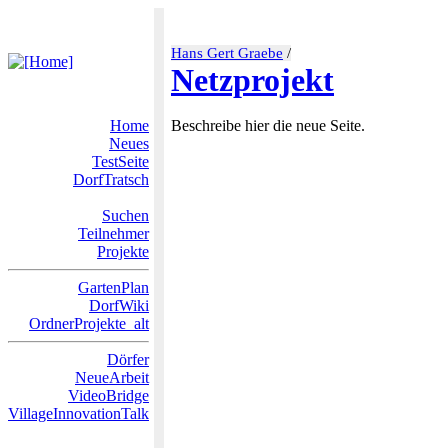
Hans Gert Graebe
/
Netzprojekt
Home
Beschreibe hier die neue Seite.
Neues
TestSeite
DorfTratsch
Suchen
Teilnehmer
Projekte
GartenPlan
DorfWiki
OrdnerProjekte_alt
Dörfer
NeueArbeit
VideoBridge
VillageInnovationTalk