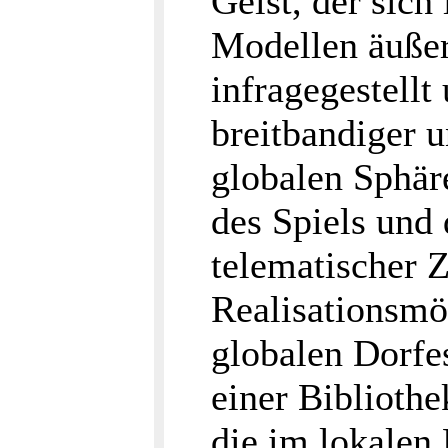
Geist, der sich
Modellen äußert
infragegestellt
breitbandiger 
globalen Sphäre
des Spiels und 
telematischer 
Realisationsmög
globalen Dorfe
einer Bibliothe
die im lokalen 