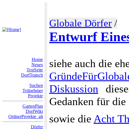
Globale Dörfer
/
Entwurf Eines
Home
siehe auch die ehe
Neues
TestSeite
GründeFürGlobal
DorfTratsch
Diskussion
diese
Suchen
Teilnehmer
Projekte
Gedanken für die 
GartenPlan
DorfWiki
sowie die
Acht Th
OrdnerProjekte_alt
Dörfer