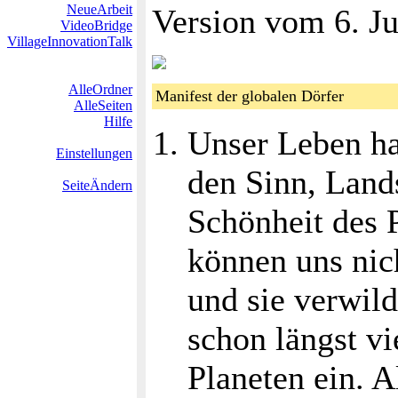
NeueArbeit
Version vom 6. Ju
VideoBridge
VillageInnovationTalk
AlleOrdner
Manifest der globalen Dörfer
AlleSeiten
Hilfe
Unser Leben ha
Einstellungen
den Sinn, Land
SeiteÄndern
Schönheit des 
können uns nic
und sie verwild
schon längst vi
Planeten ein. 