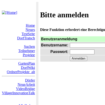
Bitte anmelden
Home
Neues
Diese Funktion erfordert eine Berechtigu
TestSeite
DorfTratsch
Benutzeranmeldung
Benutzername:
Suchen
Teilnehmer
Passwort:
Projekte
GartenPlan
DorfWiki
OrdnerProjekte_alt
Dörfer
NeueArbeit
VideoBridge
VillageInnovationTalk