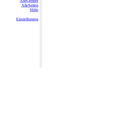
AlleOrdner
AlleSeiten
Hilfe
Einstellungen