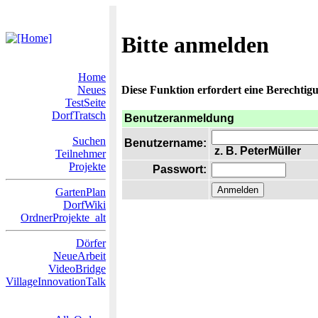
Bitte anmelden
Home
Neues
Diese Funktion erfordert eine Berechtigu
TestSeite
DorfTratsch
Benutzeranmeldung
Suchen
Benutzername:
z. B. PeterMüller
Teilnehmer
Projekte
Passwort:
GartenPlan
DorfWiki
OrdnerProjekte_alt
Dörfer
NeueArbeit
VideoBridge
VillageInnovationTalk