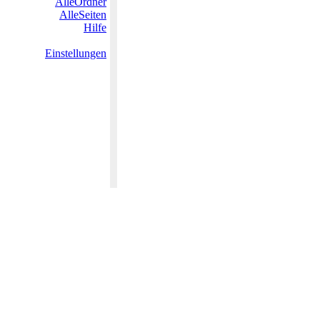
AlleOrdner
AlleSeiten
Hilfe
Einstellungen