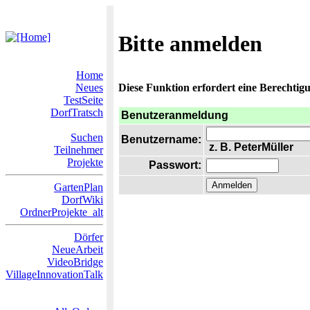
Bitte anmelden
Home
Neues
Diese Funktion erfordert eine Berechtigu
TestSeite
DorfTratsch
Benutzeranmeldung
Suchen
Benutzername:
z. B. PeterMüller
Teilnehmer
Projekte
Passwort:
GartenPlan
DorfWiki
OrdnerProjekte_alt
Dörfer
NeueArbeit
VideoBridge
VillageInnovationTalk