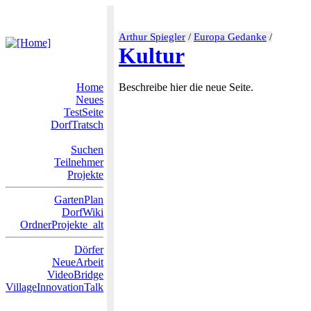
Arthur Spiegler
/
Europa Gedanke
/
Kultur
Home
Beschreibe hier die neue Seite.
Neues
TestSeite
DorfTratsch
Suchen
Teilnehmer
Projekte
GartenPlan
DorfWiki
OrdnerProjekte_alt
Dörfer
NeueArbeit
VideoBridge
VillageInnovationTalk