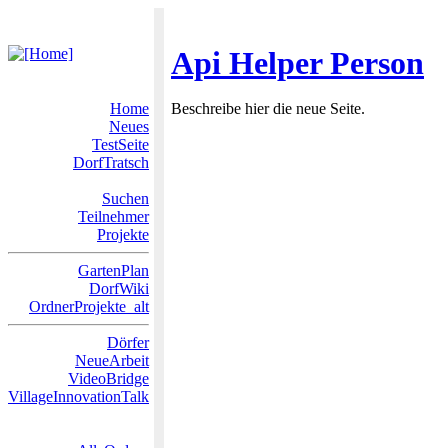
Api Helper Person
Home
Beschreibe hier die neue Seite.
Neues
TestSeite
DorfTratsch
Suchen
Teilnehmer
Projekte
GartenPlan
DorfWiki
OrdnerProjekte_alt
Dörfer
NeueArbeit
VideoBridge
VillageInnovationTalk