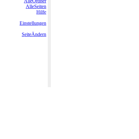
AlleOrdner
AlleSeiten
Hilfe
Einstellungen
SeiteÄndern